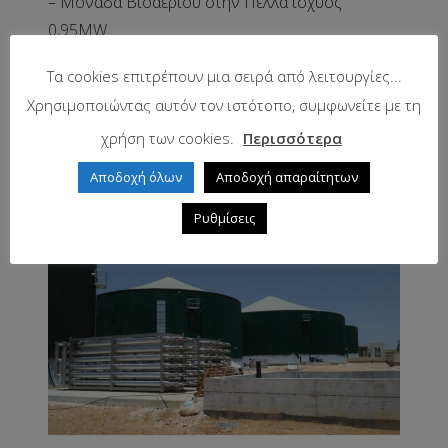
– Μονάδα Βιοαερίου στην Πέλλα ισχύος
0,95MW
– Μονάδα Βιοαερίου στην Χαλάστρα ισχύος
Τα cookies επιτρέπουν μια σειρά από λειτουργίες...
1,00MW
Χρησιμοποιώντας αυτόν τον ιστότοπο, συμφωνείτε με τη
– Μονάδα Βιοαερίου στην Νιγρίτα ισχύος
χρήση των cookies.
Περισσότερα
1,00MW
Αποδοχή όλων
Αποδοχή απαραίτητων
Ρυθμίσεις