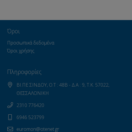
Όροι
Προσωπικά δεδομένα
Όροι χρήσης
Πληροφορίες
ΒΙ.ΠΕ ΣΙΝΔΟΥ, Ο.Τ : 48Β - Δ.Α : 9, Τ.Κ. 57022,
ΘΕΣΣΑΛΟΝΙΚΗ
2310 776420
6946 523799
euromon@otenet.gr